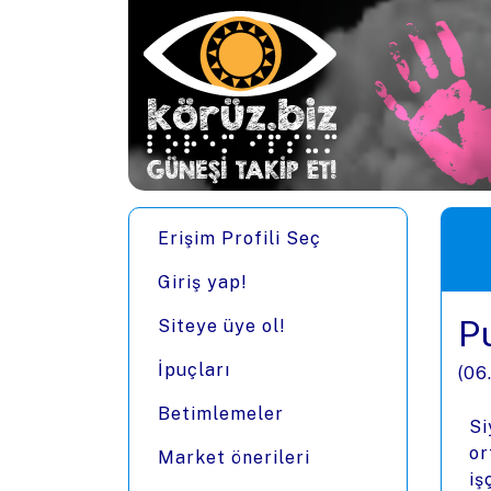
Ana içeriğe zıpla
Men
Erişim Profili Seç
Giriş yap!
P
Siteye üye ol!
İpuçları
(
06
Betimlemeler
Si
or
Market önerileri
iş