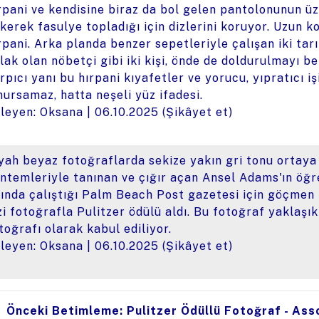
rpani ve kendisine biraz da bol gelen pantolonunun üze
kerek fasulye topladığı için dizlerini koruyor. Uzun k
rpani. Arka planda benzer sepetleriyle çalışan iki tar
lak olan nöbetçi gibi iki kişi, önde de doldurulmayı b
rpıcı yanı bu hırpani kıyafetler ve yorucu, yıpratıcı iş
ursamaz, hatta neşeli yüz ifadesi.
leyen: Oksana |
06.10.2025
(
Şikâyet et
)
yah beyaz fotoğraflarda sekize yakın gri tonu ortaya
ntemleriyle tanınan ve çığır açan Ansel Adams'ın öğre
lında çalıştığı Palm Beach Post gazetesi için göçmen 
zi fotoğrafla Pulitzer ödülü aldı. Bu fotoğraf yaklaşı
toğrafı olarak kabul ediliyor.
leyen: Oksana |
06.10.2025
(
Şikâyet et
)
Önceki Betimleme: Pulitzer Ödüllü Fotoğraf - Ass