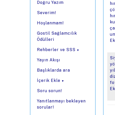
Doğru Yazım
hı
çö
Severim!
hı
ku
Hoşlanmam!
ça
Gostil Sağlamcılık
um
Ödülleri
Ek
Rehberler ve SSS
Si
Yayın Akışı
yö
Başlıklarda ara
yı
di
İçerik Ekle
fo
Ek
Soru sorun!
Yanıtlanmayı bekleyen
sorular!