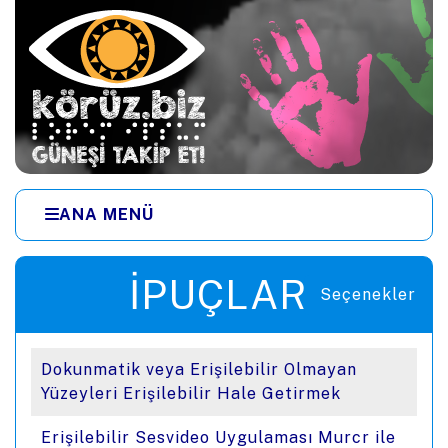
Ana içeriğe zıpla
ANA MENÜ
Menüye zıpla
İPUÇLARI
Seçenekler
Dokunmatik veya Erişilebilir Olmayan
Yüzeyleri Erişilebilir Hale Getirmek
Erişilebilir Sesvideo Uygulaması Murcr ile