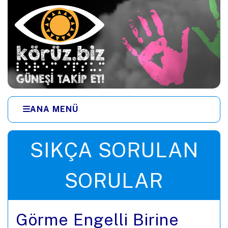
Ana içeriğe zıpla
ANA MENÜ
Menüye zıpla
SIKÇA SORULAN
SORULAR
Görme Engelli Birine