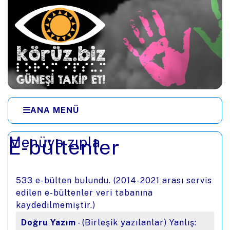
Ana içeriğe zıpla
ANA MENÜ
Menüye zıpla
E-bültenler
533 e-bülten bulundu. (2014-2021 arası servis
edilen e-bültenler veri tabanına
kaydedilmemiştir.)
Doğru Yazım
- (Birleşik yazılanlar) Yanlış: