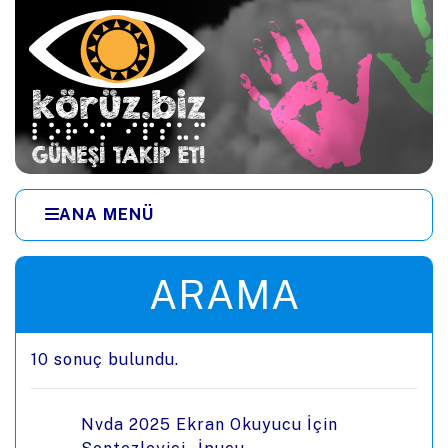
Ana içeriğe zıpla
ANA MENÜ
Menüye zıpla
ARAMA
10 sonuç bulundu.
Nvda 2025 Ekran Okuyucu İçin